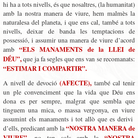
hi ha a tots nivells, és que nosaltres, (la humanitat)
amb la nostra manera de viure, hem malmès la
naturalesa del planeta, i que ens cal, també a tots
nivells, deixar de banda les temptacions de
possessió, i assumir una manera de viure d’acord
“ELS MANAMENTS de la LLEI de
amb
DÉU”,
que ja fa segles que ens van se recomanats:
“ESTIMAR I COMPARTIR”.
(AFECTE),
A nivell de devoció
també cal tenir
un ple convenciment que la vida que Déu ens
dona es per sempre, malgrat que sembla que
tinguem una mica, o massa vergonya, en viure
assumint els manaments i tot allò que es derivi
“NOSTRA MANERA de
d’ells, predicant amb la
VIURE”,
“NOSTRA
no tan sols amb la