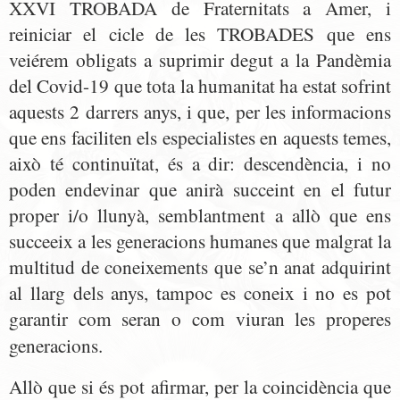
XXVI TROBADA de Fraternitats a Amer, i
reiniciar el cicle de les TROBADES que ens
veiérem obligats a suprimir degut a la Pandèmia
del Covid-19 que tota la humanitat ha estat sofrint
aquests 2 darrers anys, i que, per les informacions
que ens faciliten els especialistes en aquests temes,
això té continuïtat, és a dir: descendència, i no
poden endevinar que anirà succeint en el futur
proper i/o llunyà, semblantment a allò que ens
succeeix a les generacions humanes que malgrat la
multitud de coneixements que se’n anat adquirint
al llarg dels anys, tampoc es coneix i no es pot
garantir com seran o com viuran les properes
generacions.
Allò que si és pot afirmar, per la coincidència que