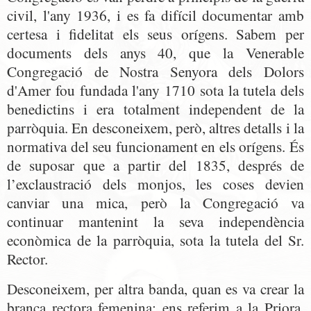
civil, l'any 1936, i es fa difícil documentar amb
certesa i fidelitat els seus orígens. Sabem per
documents dels anys 40, que la Venerable
Congregació de Nostra Senyora dels Dolors
d'Amer fou fundada l'any 1710 sota la tutela dels
benedictins i era totalment independent de la
parròquia. En desconeixem, però, altres detalls i la
normativa del seu funcionament en els orígens. És
de suposar que a partir del 1835, després de
l’exclaustració dels monjos, les coses devien
canviar una mica, però la Congregació va
continuar mantenint la seva independència
econòmica de la parròquia, sota la tutela del Sr.
Rector.
Desconeixem, per altra banda, quan es va crear la
branca rectora femenina: ens referim a la Priora,