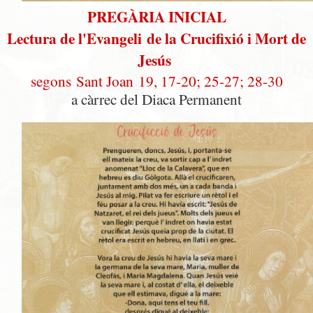
PREGÀRIA INICIAL
Lectura de l'Evangeli
de la Crucifixió i Mort de
Jesús
segons
Sant Joan
19, 17-20; 25-27; 28-30
a càrrec del Diaca Permanent