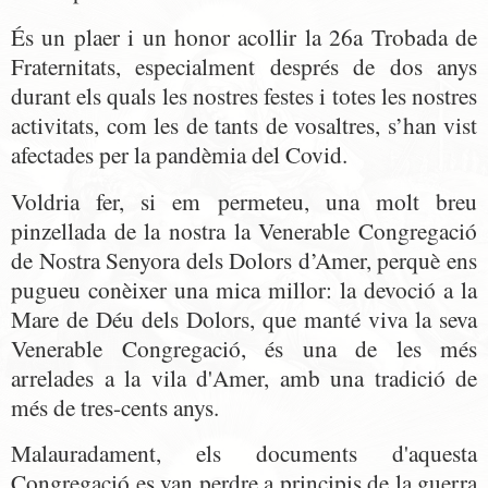
És un plaer i un honor acollir la 26a Trobada de
Fraternitats, especialment després de dos anys
durant els quals les nostres festes i totes les nostres
activitats, com les de tants de vosaltres, s’han vist
afectades per la pandèmia del Covid.
Voldria fer, si em permeteu, una molt breu
pinzellada de la nostra la Venerable Congregació
de Nostra Senyora dels Dolors d’Amer, perquè ens
pugueu conèixer una mica millor:
la devoció a la
Mare de Déu dels Dolors, que manté viva la seva
Venerable Congregació, és una de les més
arrelades a la vila d'Amer, amb una tradició de
més de tres-cents anys.
Malauradament, els documents d'aquesta
Congregació es van perdre a principis de la guerra