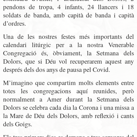
pendons de tropa, 4 infants, 24 llancers i 18
soldats de banda, amb capità de banda i capità
d’ordres.
Una de les nostres festes més importants del
calendari litúrgic per a la nostra Venerable
Congregació és, òbviament, la Setmana dels
Dolors, que si Déu vol recuperarem aquest any
després dels dos anys de pausa pel Covid.
M’imagino que compartim molts elements entre
totes les congregacions aquí reunides, però
normalment a Amer durant la Setmana dels
Dolors se celebra cada dia la Corona i una missa a
la Mare de Déu dels Dolors, amb
reflexió i cants
dels Goigs.
Els tres primers dies es demana a tres senyores del