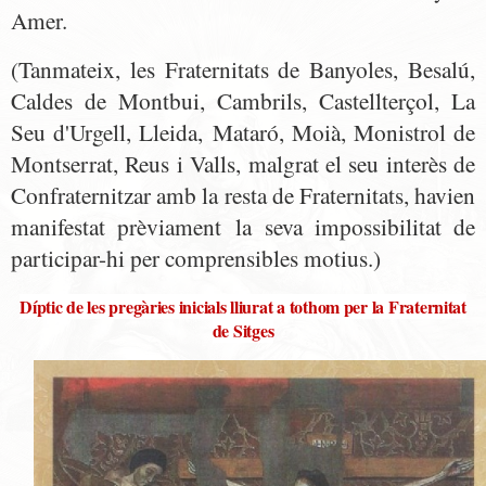
Amer.
(Tanmateix, les Fraternitats de Banyoles, Besalú,
Caldes de Montbui, Cambrils, Castellterçol, La
Seu d'Urgell, Lleida,
Mataró, Moià, Monistrol de
Montserrat, Reus i Valls, malgrat el seu interès de
Confraternitzar amb la resta de Fraternitats, havien
m
anifestat prèviament la seva impossibilitat de
participar-hi per comprensibles motius.)
Díptic de les pregàries inicials lliurat a tothom per la Fraternitat
de Sitges