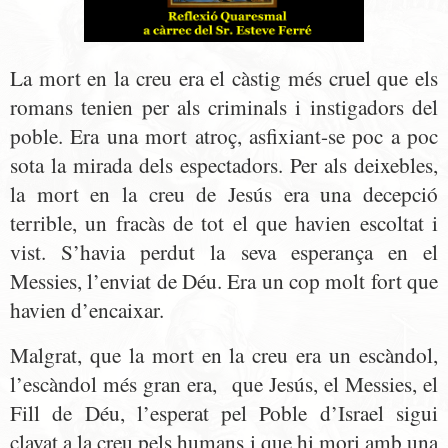
La mort en la creu era el càstig més cruel que els
romans tenien per als criminals i instigadors del
poble. Era una mort atroç, asfixiant-se poc a poc
sota la mirada dels espectadors. Per als deixebles,
la mort en la creu de Jesús era una decepció
terrible, un fracàs de tot el que havien escoltat i
vist. S’havia perdut la seva esperança en el
Messies, l’enviat de Déu. Era un cop molt fort que
havien d’encaixar.
Malgrat, que la mort en la creu era un escàndol,
l’escàndol més gran era, que Jesús, el Messies, el
Fill de Déu, l’esperat pel Poble d’Israel sigui
clavat a la creu pels humans i que hi mori amb una