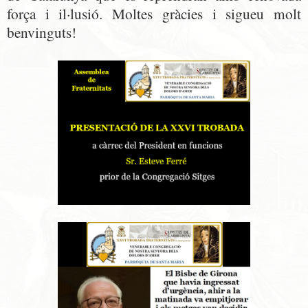
força i il·lusió. Moltes gràcies i sigueu molt
benvinguts!