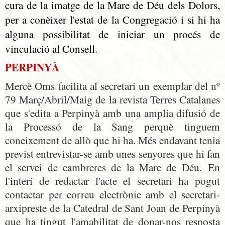
cura de la imatge de la Mare de Déu dels Dolors,
per a conèixer l'estat de la Congregació i si hi ha
alguna possibilitat de iniciar un procés de
vinculació al Consell.
PERPINYÀ
Mercè Oms facilita al secretari un exemplar del nº
79 Març/Abril/Maig de la revista Terres Catalanes
que s'edita a Perpinyà amb una amplia difusió de
la Processó de la Sang perquè tinguem
coneixement de allò que hi ha. Més endavant tenia
previst entrevistar-se amb unes senyores que hi fan
el servei de cambreres de la Mare de Déu. En
l'interí de redactar l'acte el secretari ha pogut
contactar per correu electrònic amb el secretari-
arxipreste de la Catedral de Sant Joan de Perpinyà
que ha tingut l'amabilitat de donar-nos resposta