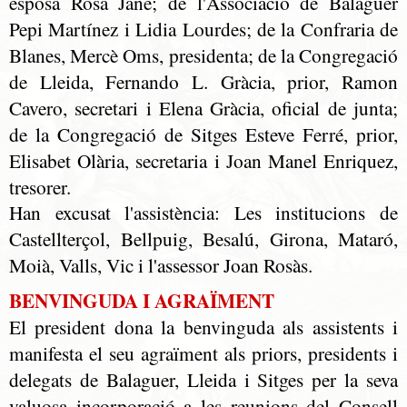
esposa Rosa Jané; de l'Associació de Balaguer
Pepi Martínez i Lidia Lourdes; de la Confraria de
Blanes, Mercè Oms, presidenta; de la Congregació
de Lleida, Fernando L. Gràcia, prior, Ramon
Cavero, secretari i Elena Gràcia, oficial de junta;
de la Congregació de Sitges Esteve Ferré, prior,
Elisabet Olària, secretaria i Joan Manel Enriquez,
tresorer.
Han excusat l'assistència: Les institucions de
Castellterçol, Bellpuig, Besalú, Girona, Mataró,
Moià, Valls, Vic i l'assessor Joan Rosàs.
BENVINGUDA I AGRAÏMENT
El president dona la benvinguda als assistents i
manifesta el seu agraïment als priors, presidents i
delegats de Balaguer, Lleida i Sitges per la seva
valuosa incorporació a les reunions del Consell