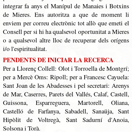
integrar fa anys el Manípul de Manaies i Botxins
de Mieres. Ens autoritza a que de moment li
enviem per correu electrònic tot allò que emeti el
Consell per si hi ha qualsevol oportunitat a Mieres
o a qualsevol altre lloc de recuperar dels orígens
i/o l'espiritualitat.
PENDENTS DE INICIAR LA RECERCA
Per a Llorenç Collell: Olot i Torroella de Montgrí;
per a Mercè Oms: Ripoll; per a Francesc Cayuela:
Sant Joan de les Abadesses i pel secretari: Arenys
de Mar, Caserres, Parets del Vallés, Calaf, Castell,
Guissona, Esparreguera, Martorell, Oliana,
Castelló de Farfanya, Sabadell, Sanaüja, Sant
Hipòlit de Voltregà, Sant Sadurní d'Anoia,
Solsona i Torà.