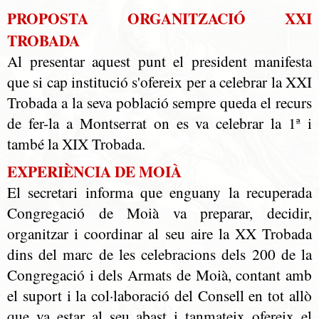
PROPOSTA ORGANITZACIÓ XXI
TROBADA
Al presentar aquest punt el president manifesta
que si cap institució s'ofereix per a celebrar la XXI
Trobada a la seva població sempre queda el recurs
de fer-la a Montserrat on es va celebrar la 1ª i
també la XIX Trobada.
EXPERIÈNCIA DE MOIÀ
El secretari informa que enguany la recuperada
Congregació de Moià va preparar, decidir,
organitzar i coordinar al seu aire la XX Trobada
dins del marc de les celebracions dels 200 de la
Congregació i dels Armats de Moià, contant amb
el suport i la col·laboració del Consell en tot allò
que va estar al seu abast i tanmateix ofereix el