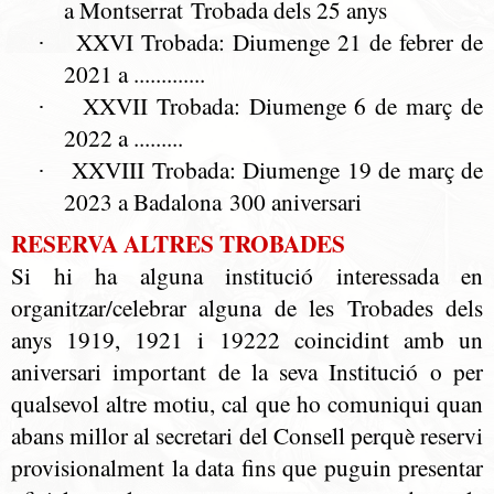
a Montserrat Trobada dels 25 anys
XXVI Trobada: Diumenge 21 de febrer de
·
2021 a .............
XXVII Trobada: Diumenge 6 de març de
·
2022 a .........
XXVIII Trobada: Diumenge 19 de març de
·
2023 a Badalona 300 aniversari
RESERVA ALTRES TROBADES
Si hi ha alguna institució interessada en
organitzar/celebrar alguna de les Trobades dels
anys 1919, 1921 i 19222 coincidint amb un
aniversari important de la seva Institució o per
qualsevol altre motiu, cal que ho comuniqui quan
abans millor al secretari del Consell perquè reservi
provisionalment la data fins que puguin presentar