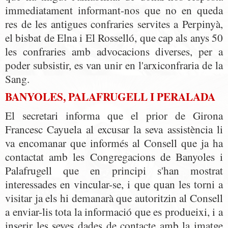
immediatament informant-nos que no en queda
res de les antigues confraries servites a Perpinyà,
el bisbat de Elna i El Rosselló, que cap als anys 50
les confraries amb advocacions diverses, per a
poder subsistir, es van unir en l'arxiconfraria de la
Sang.
BANYOLES, PALAFRUGELL I PERALADA
El secretari informa que el prior de Girona
Francesc Cayuela al excusar la seva assistència li
va encomanar que informés al Consell que ja ha
contactat amb les Congregacions de Banyoles i
Palafrugell que en principi s'han mostrat
interessades en vincular-se, i que quan les torni a
visitar ja els hi demanarà que autoritzin al Consell
a enviar-lis tota la informació que es produeixi, i a
inserir les seves dades de contacte amb la imatge